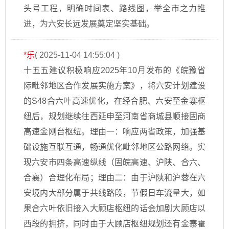
头号工程，明确时间表、路线图，举全市之力推
进，为六安长远发展奠定坚实基础。
*乐
( 2025-11-04 14:55:04 )
十五五建议积极响应2025年10月发布的《皖豫省
际毗邻地区合作发展实施方案》，将六安计划建设
的S48合六叶高速优化，在经合肥、六安至金寨枢
纽后，规划继续往西延申至河南省商城县顺接固商
高速金刚台枢纽。理由一：响应两省政策，加强基
础设施互联互通，畅通优化毗邻地区公路网络。实
现六安市四条高速纵线（固皖高速、沪陕、合六、
合襄）合理化布局；理由二：由于沪陕和沪蓉在六
安境内大部分属于共线路段，节假日车流量大，如
果合六叶依旧接入大顾店枢纽的话会加剧大顾店以
西段的拥挤，同时由于大顾店枢纽规划还有金寨霍