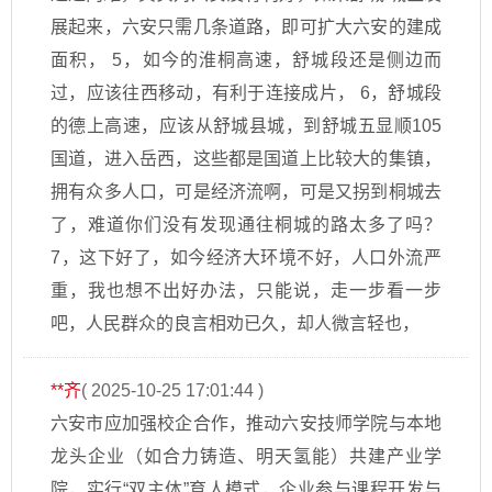
展起来，六安只需几条道路，即可扩大六安的建成
面积， 5，如今的淮桐高速，舒城段还是侧边而
过，应该往西移动，有利于连接成片， 6，舒城段
的德上高速，应该从舒城县城，到舒城五显顺105
国道，进入岳西，这些都是国道上比较大的集镇，
拥有众多人口，可是经济流啊，可是又拐到桐城去
了，难道你们没有发现通往桐城的路太多了吗？
7，这下好了，如今经济大环境不好，人口外流严
重，我也想不出好办法，只能说，走一步看一步
吧，人民群众的良言相劝已久，却人微言轻也，
**齐
( 2025-10-25 17:01:44 )
六安市应加强校企合作，推动六安技师学院与本地
龙头企业（如合力铸造、明天氢能）共建产业学
院，实行“双主体”育人模式，企业参与课程开发与