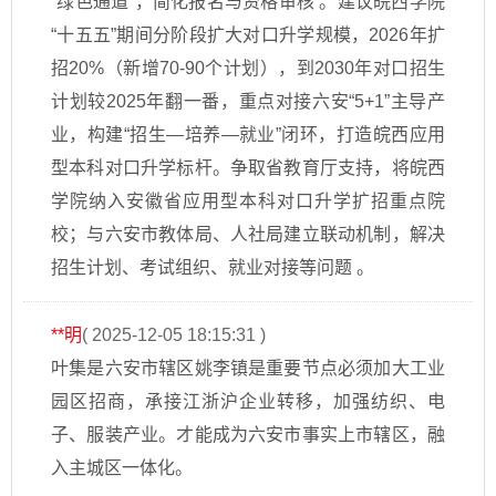
“绿色通道”，简化报名与资格审核 。建议皖西学院
“十五五”期间分阶段扩大对口升学规模，2026年扩
招20%（新增70-90个计划），到2030年对口招生
计划较2025年翻一番，重点对接六安“5+1”主导产
业，构建“招生—培养—就业”闭环，打造皖西应用
型本科对口升学标杆。争取省教育厅支持，将皖西
学院纳入安徽省应用型本科对口升学扩招重点院
校；与六安市教体局、人社局建立联动机制，解决
招生计划、考试组织、就业对接等问题 。
**明
( 2025-12-05 18:15:31 )
叶集是六安市辖区姚李镇是重要节点必须加大工业
园区招商，承接江浙沪企业转移，加强纺织、电
子、服装产业。才能成为六安市事实上市辖区，融
入主城区一体化。