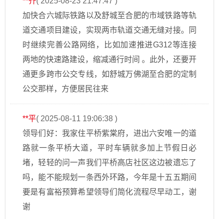
**齐
( 2025-08-23 21:47:47 )
加快合六城际铁路以及舒城至合肥的市域铁路等轨
道交通项目建设，实现两市轨道交通无缝对接。同
时继续完善公路网络，比如加速推进G312等连接
两地的快速路建设，缩减通行时间 。此外，还要开
通更多跨市公交专线，如舒城万佛湖至合肥的定制
公交那样，方便居民往来
**平
( 2025-08-11 19:06:38 )
领导们好：我家住平桥紫棠府，进出六安唯一的道
路就一条平桥大道，平时车辆就多加上节假日必
堵，轻轻的问一声我们平桥高店社区这边被遗忘了
吗，能不能规划一条西外环路，今年是十五五期间
要是有富裕预算希望领导们简化流程尽早动工，谢
谢