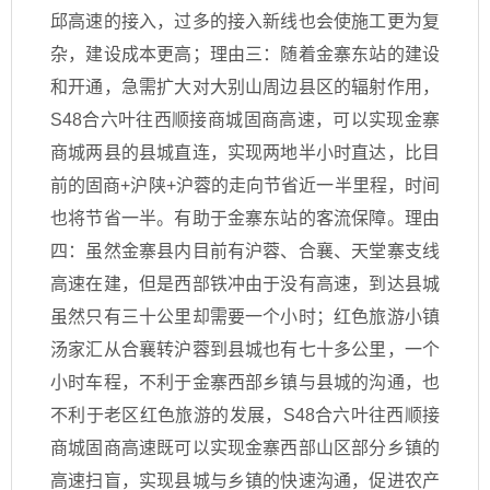
邱高速的接入，过多的接入新线也会使施工更为复
杂，建设成本更高；理由三：随着金寨东站的建设
和开通，急需扩大对大别山周边县区的辐射作用，
S48合六叶往西顺接商城固商高速，可以实现金寨
商城两县的县城直连，实现两地半小时直达，比目
前的固商+沪陕+沪蓉的走向节省近一半里程，时间
也将节省一半。有助于金寨东站的客流保障。理由
四：虽然金寨县内目前有沪蓉、合襄、天堂寨支线
高速在建，但是西部铁冲由于没有高速，到达县城
虽然只有三十公里却需要一个小时；红色旅游小镇
汤家汇从合襄转沪蓉到县城也有七十多公里，一个
小时车程，不利于金寨西部乡镇与县城的沟通，也
不利于老区红色旅游的发展，S48合六叶往西顺接
商城固商高速既可以实现金寨西部山区部分乡镇的
高速扫盲，实现县城与乡镇的快速沟通，促进农产