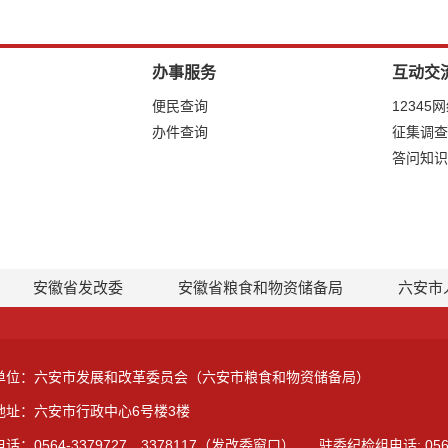
办事服务
互动交
便民查询
12345
办件查询
征集调查
答问知识
安徽省发改委
安徽省粮食和物资储备局
六安市
单位：六安市发展和改革委员会（六安市粮食和物资储备局）
地址：六安市行政中心6号楼3楼
话：0564-3379727 3378117（发改委窗口）
驻委纪检组电话: 0564