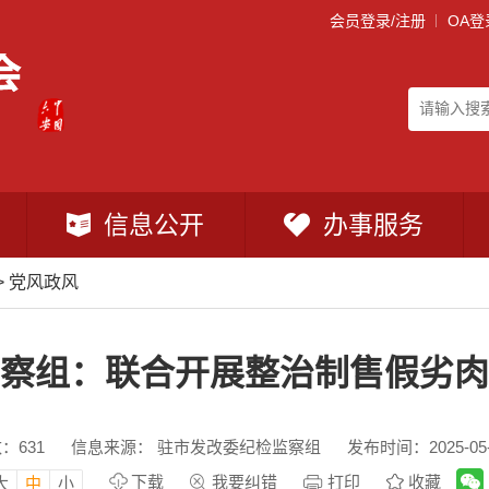
会员登录/注册
OA登
信息公开
办事服务
>
党风政风
察组：联合开展整治制售假劣肉
数：
631
信息来源： 驻市发改委纪检监察组
发布时间：2025-05-2
下载
我要纠错
打印
收藏
大
中
小