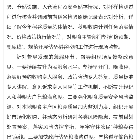
验、仓储设施、入仓流程及安全储存情况，对扦样检测过
程进行核查并调阅前期稻谷检验原始记录表比对分析，详
细了解今年稻谷质量总体情况、秋粮收购计划任务落实情
况、价格政策执行情况等，对粮食主管部门坚持“稳预期、
兜底线”、规范开展储备稻谷收购工作进行现场监督。
针对督导发现的薄弱环节，督导组现场反馈整改意
见。一要持续提升为民服务水平。坚持早开门、晚收秤，
落实好预约收购专人服务、政策咨询专人答复、质量标准
专人讲解、意见诉求专人回应等工作机制，不断提升经纪
人和种粮大户售粮满意度。二要强化粮食质量安全风险监
测。对本地粮食主产区粮食质量加大监测力度，组织开展
好市场化收购，并动态分析研判各类风险隐患，提前谋划
处置预案，落实风险防控举措，牢牢守住农民“种粮卖得
出”底线。三要加快政府储备粮收购进度。严格遵守储备粮