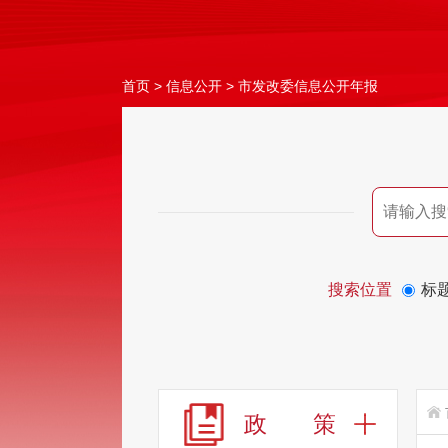
首页
>
信息公开
>
市发改委信息公开年报
搜索位置
标
政 策