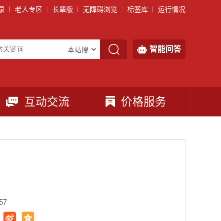
录
老人专区
长辈版
无障碍浏览
标签库
运行情况
智能问答
互动交流
价格服务
57