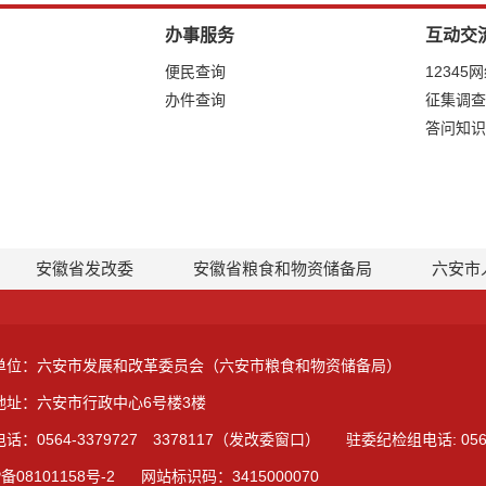
办事服务
互动交
便民查询
12345
办件查询
征集调查
答问知识
安徽省发改委
安徽省粮食和物资储备局
六安市
单位：六安市发展和改革委员会（六安市粮食和物资储备局）
地址：六安市行政中心6号楼3楼
话：0564-3379727 3378117（发改委窗口）
驻委纪检组电话: 0564
备08101158号-2
网站标识码：3415000070