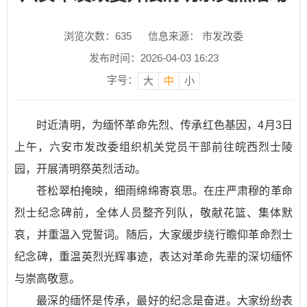
浏览次数：
635
信息来源： 市发改委
发布时间：2026-04-03 16:23
字号：
大
中
小
时近清明，为缅怀革命先烈、传承红色基因，4月3日
上午，六安市发改委组织机关党员干部前往皖西烈士陵
园，开展清明祭英烈活动。
苍松翠柏掩映，细雨绵绵寄哀思。在庄严肃穆的革命
烈士纪念碑前，全体人员整齐列队，敬献花篮、集体默
哀，并重温入党誓词。随后，大家缓步绕行瞻仰革命烈士
纪念碑，重温英烈光辉事迹，表达对革命先辈的深切缅怀
与崇高敬意。
最深的缅怀是传承，最好的纪念是奋进。大家纷纷表