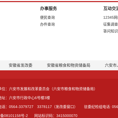
办事服务
互动交
便民查询
12345
办件查询
征集调查
答问知识
安徽省发改委
安徽省粮食和物资储备局
六安市
单位：六安市发展和改革委员会（六安市粮食和物资储备局）
地址：六安市行政中心6号楼3楼
话：0564-3379727 3378117（发改委窗口）
驻委纪检组电话: 0564
备08101158号-2
网站标识码：3415000070